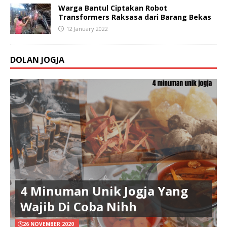
Warga Bantul Ciptakan Robot
Transformers Raksasa dari Barang Bekas
12 January 2022
DOLAN JOGJA
4 Minuman Unik Jogja Yang
Wajib Di Coba Nihh
26 NOVEMBER 2020