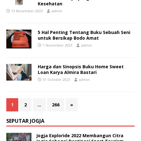
Kesehatan
13 November 2023
admin
5 Hal Penting Tentang Buku Sebuah Seni
untuk Bersikap Bodo Amat
1 November 2023
admin
Harga dan Sinopsis Buku Home Sweet
Loan Karya Almira Bastari
31 October 2023
admin
1
2
…
266
»
SEPUTAR JOGJA
Jogja Exploride 2022 Membangun Citra