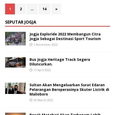
1
2
…
14
»
SEPUTAR JOGJA
Jogja Exploride 2022 Membangun Citra
Jogja Sebagai Destinasi Sport Tourism
1 November 2022
Bus Jogja Heritage Track Segera
Diluncurkan.
11 April 2022
Sultan Akan Mengeluarkan Surat Edaran
Pelarangan Beroperasinya Skuter Listrik di
Malioboro
30 March 2022
Besok Matahari Akan Terbenam Lebih