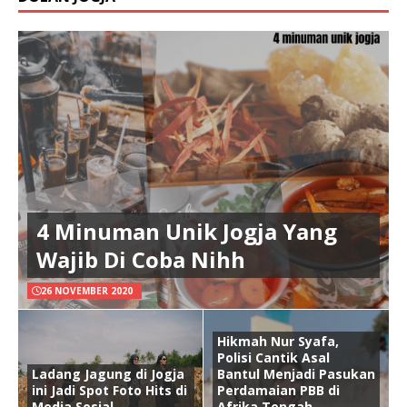
4 Minuman Unik Jogja Yang
Wajib Di Coba Nihh
26 NOVEMBER 2020
Hikmah Nur Syafa,
Polisi Cantik Asal
Ladang Jagung di Jogja
Bantul Menjadi Pasukan
ini Jadi Spot Foto Hits di
Perdamaian PBB di
Media Sosial.
Afrika Tengah.