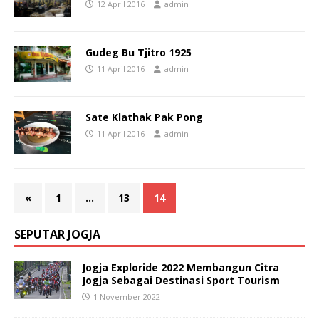
12 April 2016
admin
Gudeg Bu Tjitro 1925
11 April 2016
admin
Sate Klathak Pak Pong
11 April 2016
admin
«
1
…
13
14
SEPUTAR JOGJA
Jogja Exploride 2022 Membangun Citra
Jogja Sebagai Destinasi Sport Tourism
1 November 2022