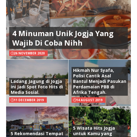
4 Minuman Unik Jogja Yang
Wajib Di Coba Nihh
26 NOVEMBER 2020
Hikmah Nur Syafa,
Polisi Cantik Asal
Ladang Jagung di Jogja
Bantul Menjadi Pasukan
ini Jadi Spot Foto Hits di
Perdamaian PBB di
Media Sosial.
Afrika Tengah.
11 DECEMBER 2019
14 AUGUST 2019
5 Wisata Hits Jogja
5 Rekomendasi Tempat
untuk Kamu yang