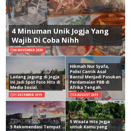
4 Minuman Unik Jogja Yang
Wajib Di Coba Nihh
26 NOVEMBER 2020
Hikmah Nur Syafa,
Polisi Cantik Asal
Ladang Jagung di Jogja
Bantul Menjadi Pasukan
ini Jadi Spot Foto Hits di
Perdamaian PBB di
Media Sosial.
Afrika Tengah.
11 DECEMBER 2019
14 AUGUST 2019
5 Wisata Hits Jogja
5 Rekomendasi Tempat
untuk Kamu yang