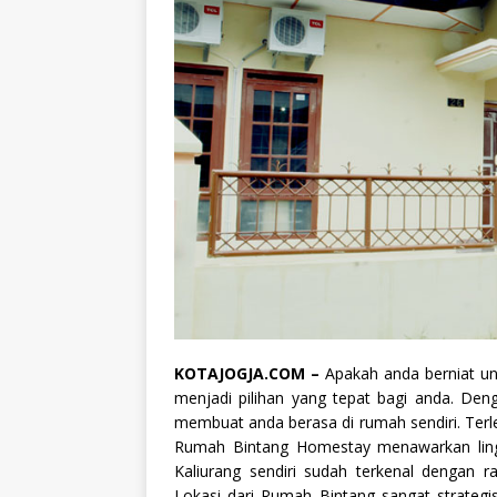
KOTAJOGJA.COM –
Apakah anda berniat un
menjadi pilihan yang tepat bagi anda. De
membuat anda berasa di rumah sendiri. Terle
Rumah Bintang Homestay menawarkan ling
Kaliurang sendiri sudah terkenal dengan
Lokasi dari Rumah Bintang sangat strategis