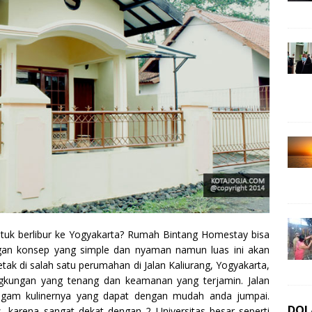
tuk berlibur ke Yogyakarta? Rumah Bintang Homestay bisa
ngan konsep yang simple dan nyaman namun luas ini akan
tak di salah satu perumahan di Jalan Kaliurang, Yogyakarta,
kungan yang tenang dan keamanan yang terjamin. Jalan
 ragam kulinernya yang dapat dengan mudah anda jumpai.
DOL
, karena sangat dekat dengan 2 Universitas besar seperti