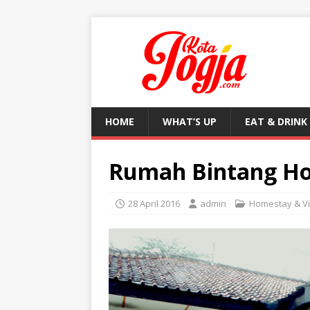
HOME
WHAT’S UP
EAT & DRINK
Rumah Bintang H
28 April 2016
admin
Homestay & Vi