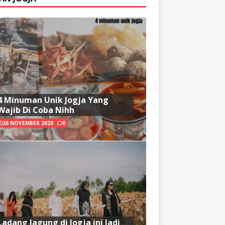
4 Minuman Unik Jogja Yang
Wajib Di Coba Nihh
26 NOVEMBER 2020
0
Ladang Jagung di Jogja ini Jadi