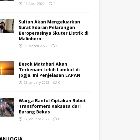
11 April 2022
0
Sultan Akan Mengeluarkan
Surat Edaran Pelarangan
Beroperasinya Skuter Listrik di
Malioboro
30 March 2022
0
Besok Matahari Akan
Terbenam Lebih Lambat di
Jogja. Ini Penjelasan LAPAN
28 January 2022
0
Warga Bantul Ciptakan Robot
Transformers Raksasa dari
Barang Bekas
12 January 2022
0
AN JOGJA