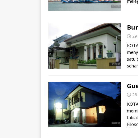
meleg
Bur
29 
KOTAJ
menye
satu 
seha
Gue
28 
KOTA
memil
tabia
Filos