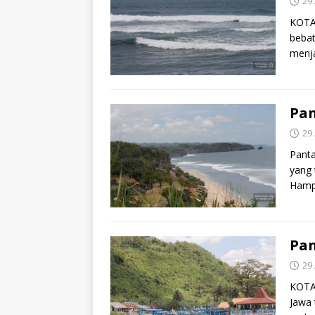
29 
KOTAJ
bebat
menja
Pan
29 
Panta
yang 
Hampa
Pan
29 
KOTA
Jawa 