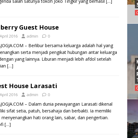
enda salah satunya tokoh Joko Tingkir yang berhasil
[…]
berry Guest House
April 2016
admin
0
OGJA.COM – Berlibur bersama keluarga adalah hal yang
nangkan serta menjadi pengikat hubungan antar keluarga
dengan yang lainnya. Liburan menjadi lebih afdol setelah
rian
[…]
st House Larasati
April 2016
admin
0
JOGJA.COM – Dalam dunia pewayangan Larasati dikenal
iki sifat setia, patuh, bersahaja dan berbakti. Ia memiliki
t menyenangkan hati orang lain, sabar, dan pengertian.
ofi
[…]