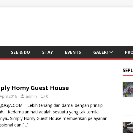
SEE & DO
STAY
EVENTS
GALERI
PR
SEP
ply Homy Guest House
April 2016
admin
0
JOGJA.COM – Lebih tenang dan damai dengan prinsip
ah… Kedamaian hati adalah sesuatu yang tak ternilai
anya.. Simply Homy Guest House memberikan pelayanan
ssional dan
[…]