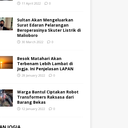
11 April 2022
0
Sultan Akan Mengeluarkan
Surat Edaran Pelarangan
Beroperasinya Skuter Listrik di
Malioboro
30 March 2022
0
Besok Matahari Akan
Terbenam Lebih Lambat di
Jogja. Ini Penjelasan LAPAN
28 January 2022
0
Warga Bantul Ciptakan Robot
Transformers Raksasa dari
Barang Bekas
12 January 2022
0
AN JOGJA