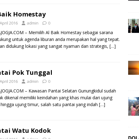
Baik Homestay
April 2016
admin
0
JOGJA.COM – Memilih Al Baik Homestay sebagai sarana
kung untuk agenda liburan anda merupakan hal yang tepat.
n didukung lokasi yang sangat nyaman dan strategis,
[…]
tai Pok Tunggal
April 2016
admin
0
JOGJA.COM – Kawasan Pantai Selatan Gunungkidul sudah
k dikenal memiliki keindahan yang khas mulai dari ujung
 hingga ujung timur, salah satu pantai yang indah
[…]
tai Watu Kodok
DOL