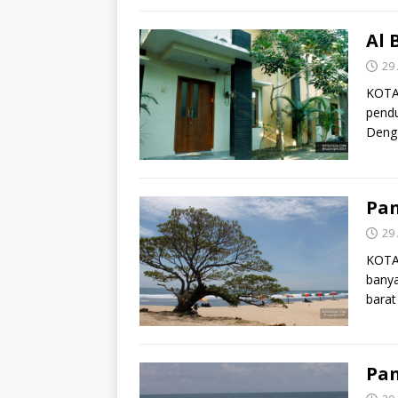
Al 
29 
KOTA
pendu
Denga
Pan
29 
KOTA
banya
barat
Pan