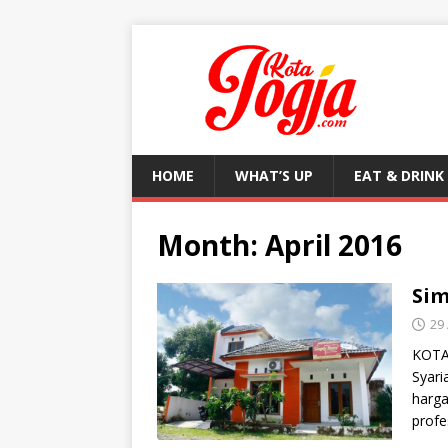
HOME
WHAT’S UP
EAT & DRINK
Month:
April 2016
Sim
29 
KOTA
Syari
harg
profe