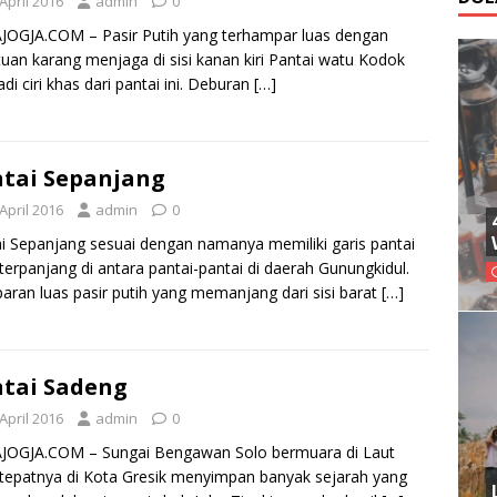
April 2016
admin
0
OGJA.COM – Pasir Putih yang terhampar luas dengan
uan karang menjaga di sisi kanan kiri Pantai watu Kodok
di ciri khas dari pantai ini. Deburan
[…]
tai Sepanjang
April 2016
admin
0
i Sepanjang sesuai dengan namanya memiliki garis pantai
terpanjang di antara pantai-pantai di daerah Gunungkidul.
ran luas pasir putih yang memanjang dari sisi barat
[…]
tai Sadeng
April 2016
admin
0
JOGJA.COM – Sungai Bengawan Solo bermuara di Laut
tepatnya di Kota Gresik menyimpan banyak sejarah yang