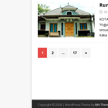
Rum
28 
KOTA
Yogy
sesu
Kaka
1
2
…
17
»
Copyright © 2026 | WordPress Theme by
MH Them