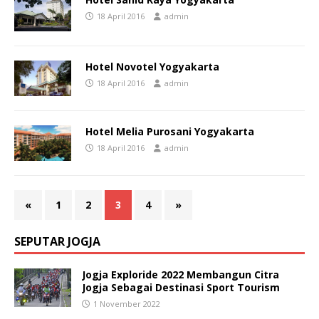
18 April 2016
admin
Hotel Novotel Yogyakarta
18 April 2016
admin
Hotel Melia Purosani Yogyakarta
18 April 2016
admin
«
1
2
3
4
»
SEPUTAR JOGJA
Jogja Exploride 2022 Membangun Citra
Jogja Sebagai Destinasi Sport Tourism
1 November 2022