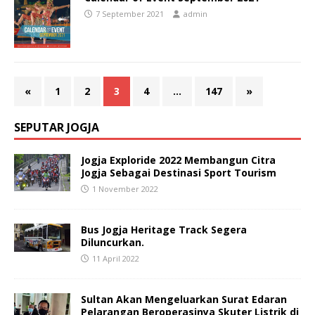
7 September 2021
admin
«
1
2
3
4
…
147
»
SEPUTAR JOGJA
Jogja Exploride 2022 Membangun Citra
Jogja Sebagai Destinasi Sport Tourism
1 November 2022
Bus Jogja Heritage Track Segera
Diluncurkan.
11 April 2022
Sultan Akan Mengeluarkan Surat Edaran
Pelarangan Beroperasinya Skuter Listrik di