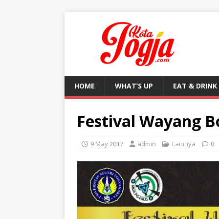
HOME
WHAT’S UP
EAT & DRINK
Festival Wayang B
9 May 2017
admin
Lainnya
0