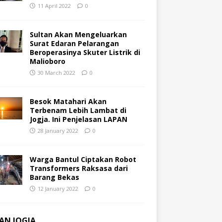
11 April 2022
0
Sultan Akan Mengeluarkan
Surat Edaran Pelarangan
Beroperasinya Skuter Listrik di
Malioboro
30 March 2022
0
Besok Matahari Akan
Terbenam Lebih Lambat di
Jogja. Ini Penjelasan LAPAN
28 January 2022
0
Warga Bantul Ciptakan Robot
Transformers Raksasa dari
Barang Bekas
12 January 2022
0
AN JOGJA