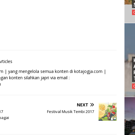
rticles
om | yang mengelola semua konten di kotajogja.com |
an konten silahkan japri via email :
m
NEXT
17
Festival Musik Tembi 2017
bagai