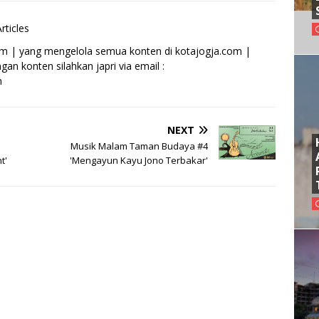
rticles
om | yang mengelola semua konten di kotajogja.com |
an konten silahkan japri via email :
m
NEXT
Musik Malam Taman Budaya #4
t'
'Mengayun Kayu Jono Terbakar'