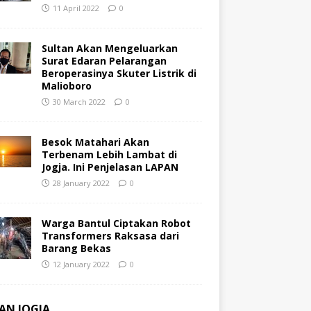
11 April 2022
0
Sultan Akan Mengeluarkan
Surat Edaran Pelarangan
Beroperasinya Skuter Listrik di
Malioboro
30 March 2022
0
Besok Matahari Akan
Terbenam Lebih Lambat di
Jogja. Ini Penjelasan LAPAN
28 January 2022
0
Warga Bantul Ciptakan Robot
Transformers Raksasa dari
Barang Bekas
12 January 2022
0
AN JOGJA