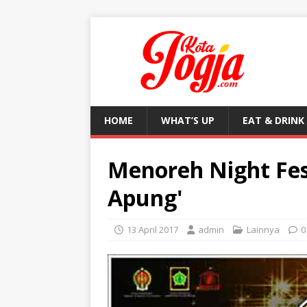
HOME
WHAT’S UP
EAT & DRINK
Menoreh Night Fest
Apung'
13 April 2017
admin
Lainnya
0