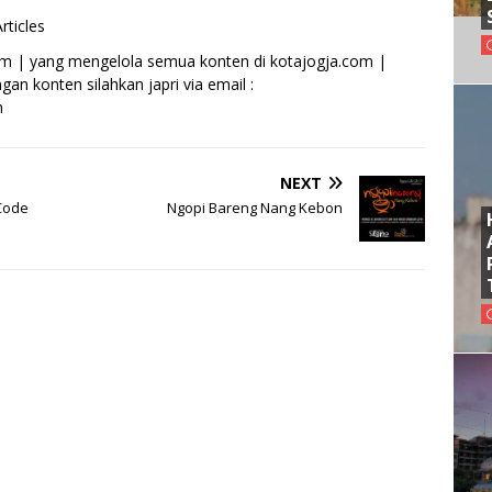
rticles
om | yang mengelola semua konten di kotajogja.com |
an konten silahkan japri via email :
m
NEXT
Code
Ngopi Bareng Nang Kebon