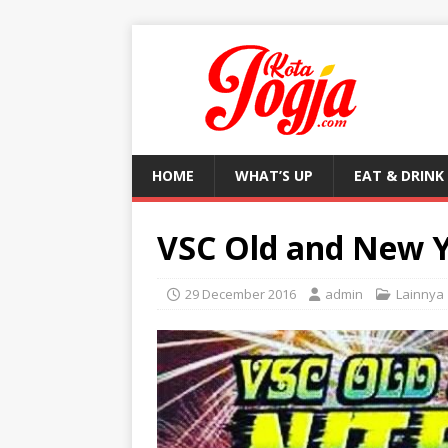
HOME
WHAT’S UP
EAT & DRINK
VSC Old and New Y
29 December 2016
admin
Lainnya