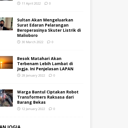
11 April 2022
0
Sultan Akan Mengeluarkan
Surat Edaran Pelarangan
Beroperasinya Skuter Listrik di
Malioboro
30 March 2022
0
Besok Matahari Akan
Terbenam Lebih Lambat di
Jogja. Ini Penjelasan LAPAN
28 January 2022
0
Warga Bantul Ciptakan Robot
Transformers Raksasa dari
Barang Bekas
12 January 2022
0
AN JOGJA