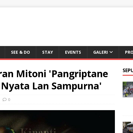
SEE & DO
STAY
EVENTS
GALERI
PR
ran Mitoni 'Pangriptane
SEP
 Nyata Lan Sampurna'
0