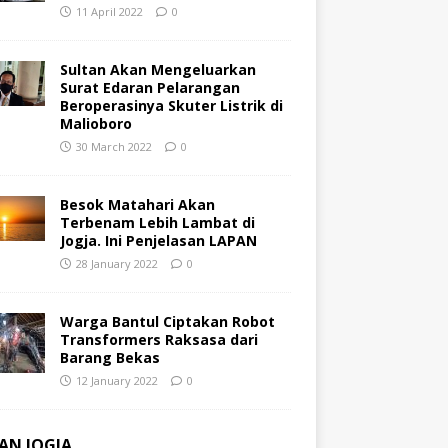
11 April 2022
0
Sultan Akan Mengeluarkan
Surat Edaran Pelarangan
Beroperasinya Skuter Listrik di
Malioboro
30 March 2022
0
Besok Matahari Akan
Terbenam Lebih Lambat di
Jogja. Ini Penjelasan LAPAN
28 January 2022
0
Warga Bantul Ciptakan Robot
Transformers Raksasa dari
Barang Bekas
12 January 2022
0
AN JOGJA