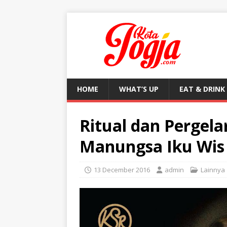
HOME
WHAT’S UP
EAT & DRINK
Ritual dan Pergela
Manungsa Iku Wis
13 December 2016
admin
Lainnya