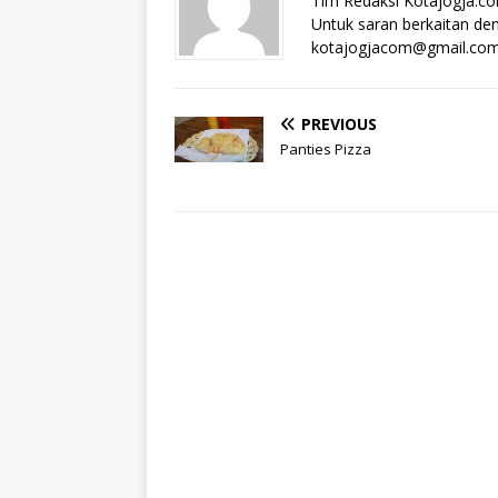
Tim Redaksi Kotajogja.c
Untuk saran berkaitan deng
kotajogjacom@gmail.co
PREVIOUS
Panties Pizza