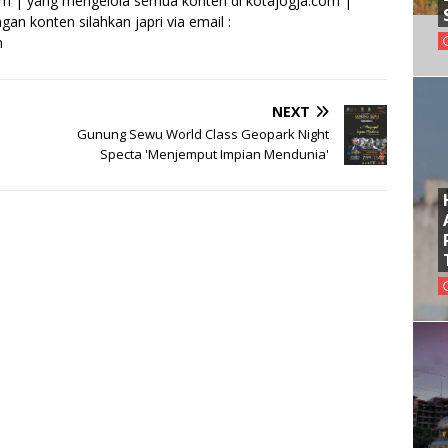
om | yang mengelola semua konten di kotajogja.com |
an konten silahkan japri via email :
m
NEXT
Gunung Sewu World Class Geopark Night
Specta 'Menjemput Impian Mendunia'