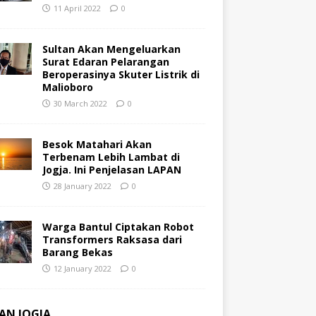
11 April 2022
0
Sultan Akan Mengeluarkan
Surat Edaran Pelarangan
Beroperasinya Skuter Listrik di
Malioboro
30 March 2022
0
Besok Matahari Akan
Terbenam Lebih Lambat di
Jogja. Ini Penjelasan LAPAN
28 January 2022
0
Warga Bantul Ciptakan Robot
Transformers Raksasa dari
Barang Bekas
12 January 2022
0
AN JOGJA