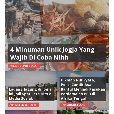
4 Minuman Unik Jogja Yang
Wajib Di Coba Nihh
26 NOVEMBER 2020
Hikmah Nur Syafa,
Polisi Cantik Asal
Ladang Jagung di Jogja
Bantul Menjadi Pasukan
ini Jadi Spot Foto Hits di
Perdamaian PBB di
Media Sosial.
Afrika Tengah.
11 DECEMBER 2019
14 AUGUST 2019