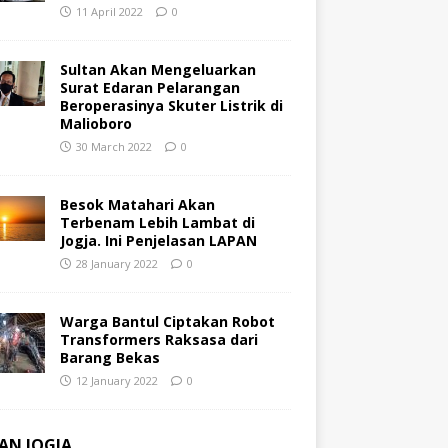
11 April 2022
0
Sultan Akan Mengeluarkan
Surat Edaran Pelarangan
Beroperasinya Skuter Listrik di
Malioboro
30 March 2022
0
Besok Matahari Akan
Terbenam Lebih Lambat di
Jogja. Ini Penjelasan LAPAN
28 January 2022
0
Warga Bantul Ciptakan Robot
Transformers Raksasa dari
Barang Bekas
12 January 2022
0
AN JOGJA