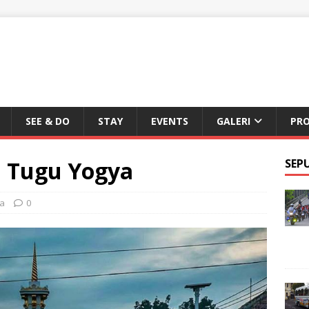
SEE & DO
STAY
EVENTS
GALERI
PR
i Tugu Yogya
SEP
ja
0