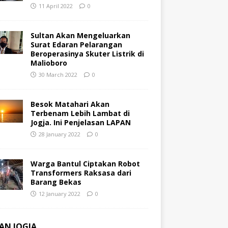
11 April 2022
0
Sultan Akan Mengeluarkan
Surat Edaran Pelarangan
Beroperasinya Skuter Listrik di
Malioboro
30 March 2022
0
Besok Matahari Akan
Terbenam Lebih Lambat di
Jogja. Ini Penjelasan LAPAN
28 January 2022
0
Warga Bantul Ciptakan Robot
Transformers Raksasa dari
Barang Bekas
12 January 2022
0
AN JOGJA