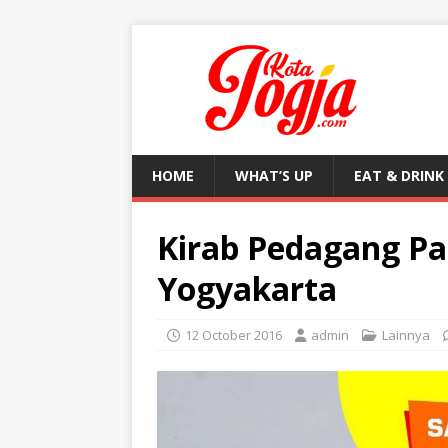
HOME
WHAT’S UP
EAT & DRINK
Kirab Pedagang Pas
Yogyakarta
12 October 2016
admin
Lainnya