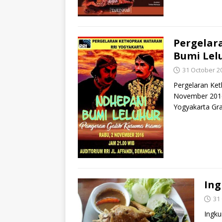
Pergelar
Bumi Lel
31 October 2
Pergelaran Ke
November 2016 
Yogyakarta Gra
In
31
Ingku