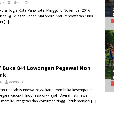
016
admin
0
ral ‘Jogja Kota Pariwisata’ Minggu, 6 November 2016 |
lesai @ Selasar Depan Malioboro Mall Pendaftaran 100K /
an
[…]
 Buka 841 Lowongan Pegawai Non
ak
16
admin
0
rah Daerah Istimewa Yogyakarta membuka kesempatan
gara Republik Indonesia di wilayah Daerah Istimewa
 memiliki integritas dan komitmen tinggi untuk menjadi
[…]