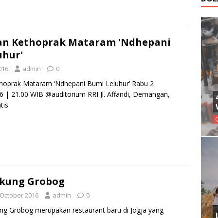
an Kethoprak Mataram 'Ndhepani
uhur'
016
admin
0
thoprak Mataram ‘Ndhepani Bumi Leluhur’ Rabu 2
| 21.00 WIB @auditorium RRI Jl. Affandi, Demangan,
tis
gkung Grobog
 October 2016
admin
0
ng Grobog merupakan restaurant baru di Jogja yang