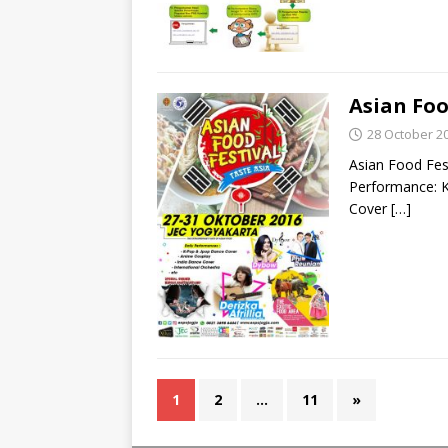
Asian Foo
28 October 2
Asian Food Fes
Performance: 
Cover
[…]
1
2
…
11
»