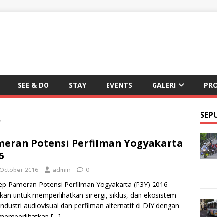
SEE & DO
STAY
EVENTS
GALERI
PR
6
SEP
eran Potensi Perfilman Yogyakarta
6
 October 2016
admin
0
p Pameran Potensi Perfilman Yogyakarta (P3Y) 2016
ukan untuk memperlihatkan sinergi, siklus, dan ekosistem
 industri audiovisual dan perfilman alternatif di DIY dengan
 memperlihatkan
[…]