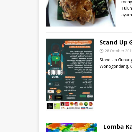
meny
Tulun
ayam
Stand Up 
28 October 201
Stand Up Gunung
Wonogondang, Ca
Lomba Kar