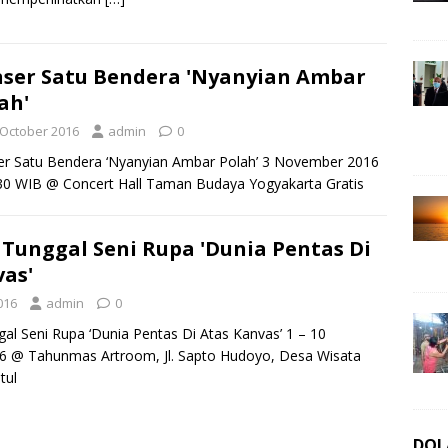
ser Satu Bendera 'Nyanyian Ambar
ah'
 October 2016
admin
0
r Satu Bendera ‘Nyanyian Ambar Polah’ 3 November 2016
30 WIB @ Concert Hall Taman Budaya Yogyakarta Gratis
Tunggal Seni Rupa 'Dunia Pentas Di
vas'
016
admin
0
l Seni Rupa ‘Dunia Pentas Di Atas Kanvas’ 1 – 10
 @ Tahunmas Artroom, Jl. Sapto Hudoyo, Desa Wisata
ntul
DOL