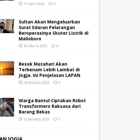
11 April 2022
0
Sultan Akan Mengeluarkan
Surat Edaran Pelarangan
Beroperasinya Skuter Listrik di
Malioboro
30 March 2022
0
Besok Matahari Akan
Terbenam Lebih Lambat di
Jogja. Ini Penjelasan LAPAN
28 January 2022
0
Warga Bantul Ciptakan Robot
Transformers Raksasa dari
Barang Bekas
12 January 2022
0
AN JOGJA