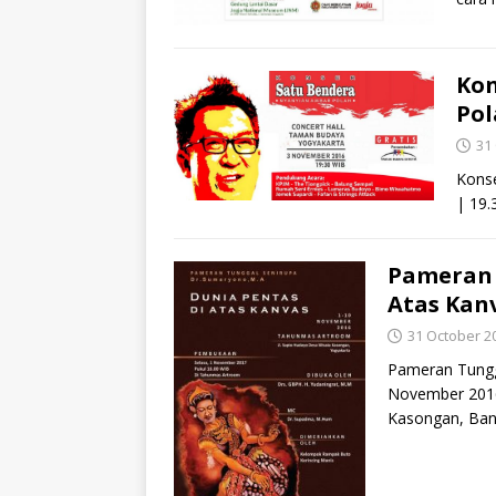
Kon
Pol
31
Konse
| 19.
Pameran 
Atas Kan
31 October 2
Pameran Tungga
November 2016
Kasongan, Ba