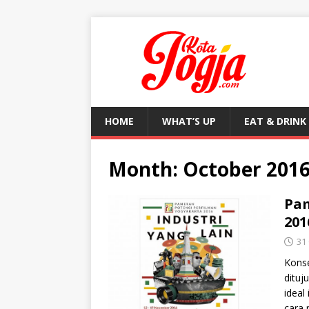
HOME
WHAT’S UP
EAT & DRINK
Month:
October 201
Pam
201
31
Konse
dituj
ideal
cara