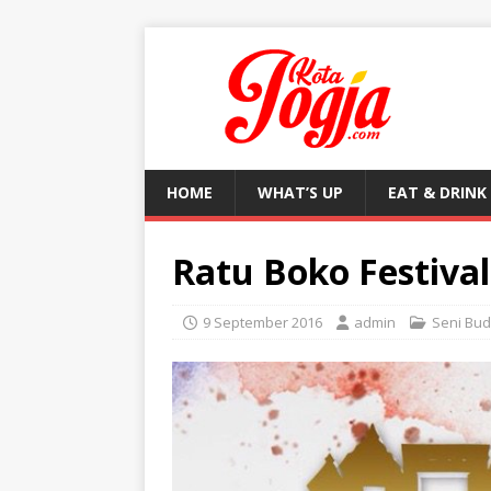
HOME
WHAT’S UP
EAT & DRINK
Ratu Boko Festival
9 September 2016
admin
Seni Bu