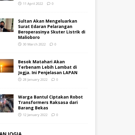
11 April 2022
0
Sultan Akan Mengeluarkan
Surat Edaran Pelarangan
Beroperasinya Skuter Listrik di
Malioboro
30 March 2022
0
Besok Matahari Akan
Terbenam Lebih Lambat di
Jogja. Ini Penjelasan LAPAN
28 January 2022
0
Warga Bantul Ciptakan Robot
Transformers Raksasa dari
Barang Bekas
12 January 2022
0
AN JOGJA