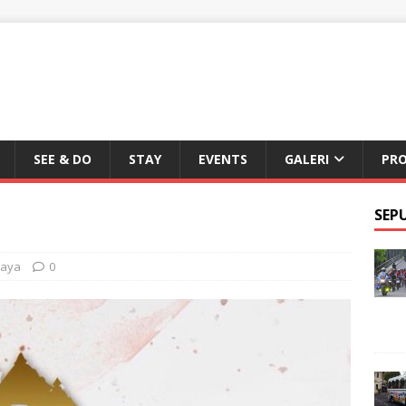
SEE & DO
STAY
EVENTS
GALERI
PR
SEP
daya
0