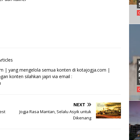
rticles
om | yang mengelola semua konten di kotajogja.com |
an konten silahkan japri via email :
m
NEXT
est
Jogja Rasa Mantan, Selalu Asyik untuk
Dikenang