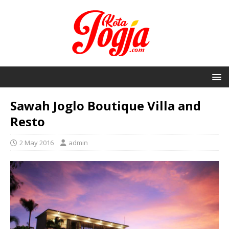
Sawah Joglo Boutique Villa and
Resto
2 May 2016
admin