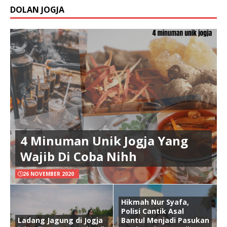
DOLAN JOGJA
4 Minuman Unik Jogja Yang
Wajib Di Coba Nihh
26 NOVEMBER 2020
Hikmah Nur Syafa,
Polisi Cantik Asal
Ladang Jagung di Jogja
Bantul Menjadi Pasukan