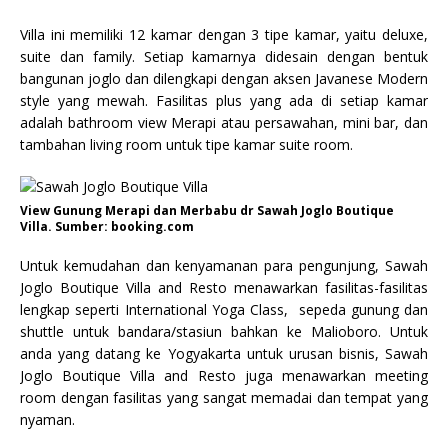
Villa ini memiliki 12 kamar dengan 3 tipe kamar, yaitu deluxe,
suite dan family. Setiap kamarnya didesain dengan bentuk
bangunan joglo dan dilengkapi dengan aksen Javanese Modern
style yang mewah. Fasilitas plus yang ada di setiap kamar
adalah bathroom view Merapi atau persawahan, mini bar, dan
tambahan living room untuk tipe kamar suite room.
View Gunung Merapi dan Merbabu dr Sawah Joglo Boutique
Villa. Sumber: booking.com
Untuk kemudahan dan kenyamanan para pengunjung, Sawah
Joglo Boutique Villa and Resto menawarkan fasilitas-fasilitas
lengkap seperti International Yoga Class, sepeda gunung dan
shuttle untuk bandara/stasiun bahkan ke Malioboro. Untuk
anda yang datang ke Yogyakarta untuk urusan bisnis, Sawah
Joglo Boutique Villa and Resto juga menawarkan meeting
room dengan fasilitas yang sangat memadai dan tempat yang
nyaman.