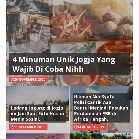
4 Minuman Unik Jogja Yang
Wajib Di Coba Nihh
26 NOVEMBER 2020
Hikmah Nur Syafa,
Polisi Cantik Asal
Ladang Jagung di Jogja
Bantul Menjadi Pasukan
ini Jadi Spot Foto Hits di
Perdamaian PBB di
Media Sosial.
Afrika Tengah.
11 DECEMBER 2019
14 AUGUST 2019