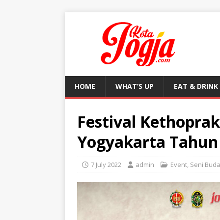
HOME
WHAT’S UP
EAT & DRINK
Festival Kethoprak
Yogyakarta Tahun
7 July 2022
admin
Event
,
Seni Bud