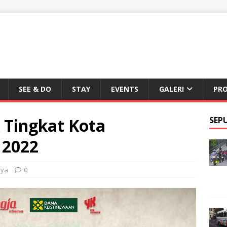
SEE & DO
STAY
EVENTS
GALERI
PR
 Tingkat Kota
SEP
 2022
aya
0