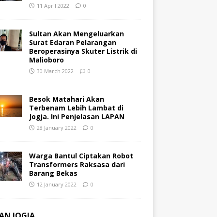
11 April 2022
0
Sultan Akan Mengeluarkan
Surat Edaran Pelarangan
Beroperasinya Skuter Listrik di
Malioboro
30 March 2022
0
Besok Matahari Akan
Terbenam Lebih Lambat di
Jogja. Ini Penjelasan LAPAN
28 January 2022
0
Warga Bantul Ciptakan Robot
Transformers Raksasa dari
Barang Bekas
12 January 2022
0
AN JOGJA