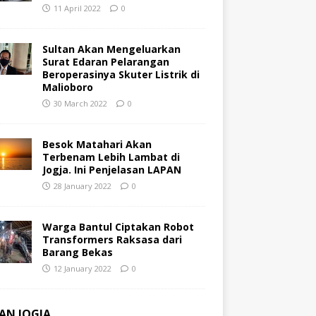
11 April 2022
0
Sultan Akan Mengeluarkan
Surat Edaran Pelarangan
Beroperasinya Skuter Listrik di
Malioboro
30 March 2022
0
Besok Matahari Akan
Terbenam Lebih Lambat di
Jogja. Ini Penjelasan LAPAN
28 January 2022
0
Warga Bantul Ciptakan Robot
Transformers Raksasa dari
Barang Bekas
12 January 2022
0
AN JOGJA