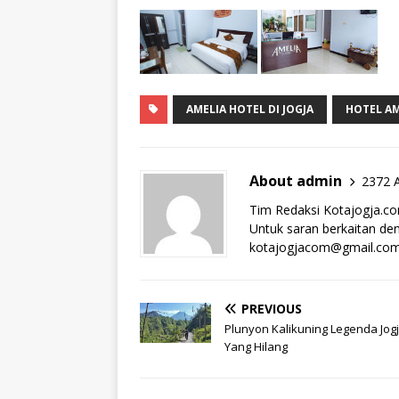
AMELIA HOTEL DI JOGJA
HOTEL AM
About admin
2372 A
Tim Redaksi Kotajogja.c
Untuk saran berkaitan deng
kotajogjacom@gmail.co
PREVIOUS
Plunyon Kalikuning Legenda Jog
Yang Hilang