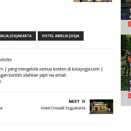
ALIA JOGJAKARTA
HOTEL AMELIA JOGJA
rticles
om | yang mengelola semua konten di kotajogja.com |
an konten silahkan japri via email :
m
NEXT
ja
Hotel Cristalit Yogyakarta