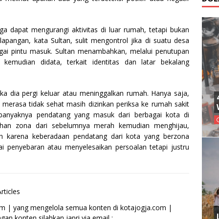
rga dapat mengurangi aktivitas di luar rumah, tetapi bukan
 lapangan, kata Sultan, sulit mengontrol jika di suatu desa
bagai pintu masuk. Sultan menambahkan, melalui penutupan
emudian didata, terkait identitas dan latar bekalang
ka dia pergi keluar atau meninggalkan rumah. Hanya saja,
ka merasa tidak sehat masih dizinkan periksa ke rumah sakit
anyaknya pendatang yang masuk dari berbagai kota di
dahan zona dari sebelumnya merah kemudian menghijau,
h karena keberadaan pendatang dari kota yang berzona
i penyebaran atau menyelesaikan persoalan tetapi justru
rticles
om | yang mengelola semua konten di kotajogja.com |
an konten silahkan japri via email :