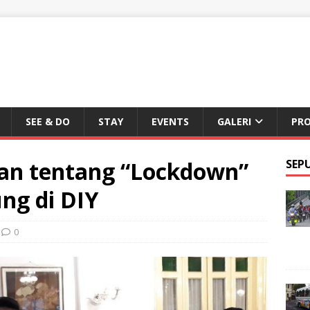
SEE & DO
STAY
EVENTS
GALERI
PR
tan tentang “Lockdown”
SEP
ng di DIY
0