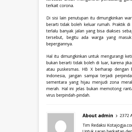
terkait corona.
Di sisi lain penutupan itu dimungkinkan wa
berarti tidak boleh keluar rumah. Praktik di
terlalu banyak jalan yang bisa diakses se
tersebut, begitu ada warga yang masuk k
bepergiannya.
Hal itu dimungkinkan untuk mengurangi keti
bukan berarti tidak boleh di luar, karena ji
atau puskesmas. HB X berharap dengan b
Indonesia, jangan sampai terjadi perpin
sementara yang hijau menjudi zona mera
merah. Hal ini jelas bukan memotong ranta
virus berpindah-pindah.
About admin
2372 A
Tim Redaksi Kotajogja.c
Untuk saran berkaitan deng