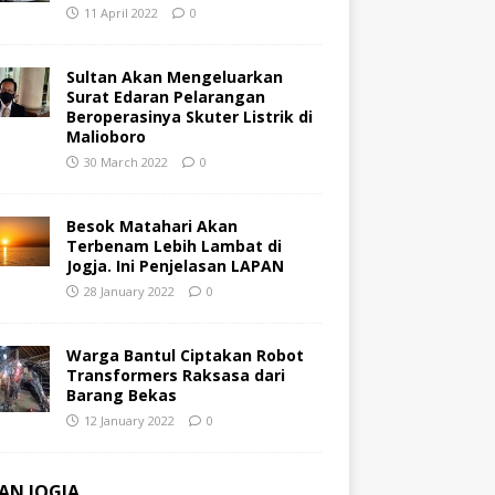
11 April 2022
0
Sultan Akan Mengeluarkan
Surat Edaran Pelarangan
Beroperasinya Skuter Listrik di
Malioboro
30 March 2022
0
Besok Matahari Akan
Terbenam Lebih Lambat di
Jogja. Ini Penjelasan LAPAN
28 January 2022
0
Warga Bantul Ciptakan Robot
Transformers Raksasa dari
Barang Bekas
12 January 2022
0
AN JOGJA