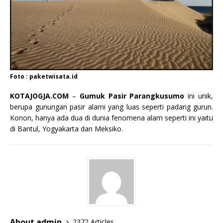
Foto : paketwisata.id
KOTAJOGJA.COM
–
Gumuk Pasir Parangkusumo
ini unik,
berupa gunungan pasir alami yang luas seperti padang gurun.
Konon, hanya ada dua di dunia fenomena alam seperti ini yaitu
di Bantul, Yogyakarta dan Meksiko.
About admin
2372 Articles