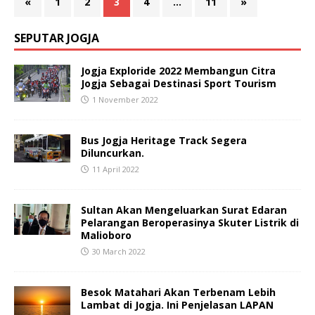
«
1
2
3
4
…
11
»
SEPUTAR JOGJA
Jogja Exploride 2022 Membangun Citra
Jogja Sebagai Destinasi Sport Tourism
1 November 2022
Bus Jogja Heritage Track Segera
Diluncurkan.
11 April 2022
Sultan Akan Mengeluarkan Surat Edaran
Pelarangan Beroperasinya Skuter Listrik di
Malioboro
30 March 2022
Besok Matahari Akan Terbenam Lebih
Lambat di Jogja. Ini Penjelasan LAPAN