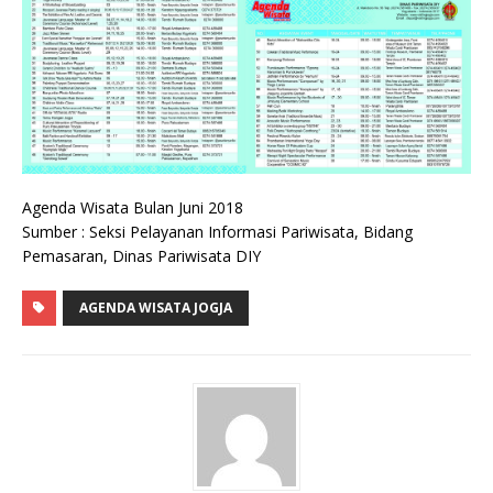
Agenda Wisata Bulan Juni 2018
Sumber : Seksi Pelayanan Informasi Pariwisata, Bidang
Pemasaran, Dinas Pariwisata DIY
AGENDA WISATA JOGJA