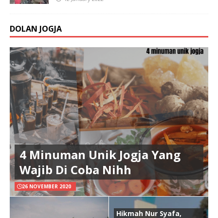
DOLAN JOGJA
4 Minuman Unik Jogja Yang
Wajib Di Coba Nihh
26 NOVEMBER 2020
Hikmah Nur Syafa,