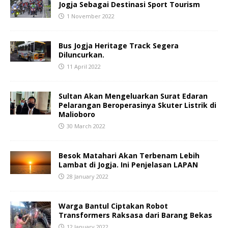
Jogja Sebagai Destinasi Sport Tourism
1 November 2022
Bus Jogja Heritage Track Segera
Diluncurkan.
11 April 2022
Sultan Akan Mengeluarkan Surat Edaran
Pelarangan Beroperasinya Skuter Listrik di
Malioboro
30 March 2022
Besok Matahari Akan Terbenam Lebih
Lambat di Jogja. Ini Penjelasan LAPAN
28 January 2022
Warga Bantul Ciptakan Robot
Transformers Raksasa dari Barang Bekas
12 January 2022