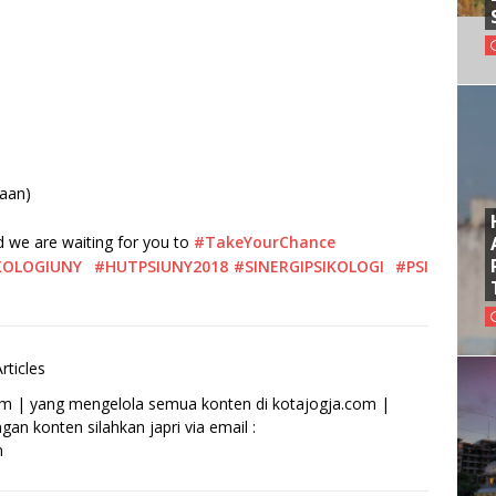
aan)
nd we are waiting for you to
#TakeYourChance
KOLOGIUNY
#HUTPSIUNY2018
#SINERGIPSIKOLOGI
#PSI
rticles
om | yang mengelola semua konten di kotajogja.com |
an konten silahkan japri via email :
m