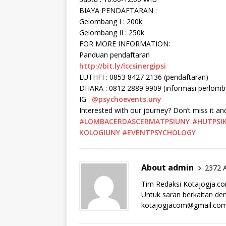
BIAYA PENDAFTARAN :
Gelombang I : 200k
Gelombang II : 250k
FOR MORE INFORMATION:
Panduan pendaftaran
http://bit.ly/lccsinergipsi
LUTHFI : 0853 8427 2136 (pendaftaran)
DHARA : 0812 2889 9909 (informasi perlomb
IG :
@psychoevents.uny
Interested with our journey? Don’t miss it a
#LOMBACERDASCERMATPSIUNY
#HUTPSI
KOLOGIUNY
#EVENTPSYCHOLOGY
About admin
2372 A
Tim Redaksi Kotajogja.c
Untuk saran berkaitan deng
kotajogjacom@gmail.co