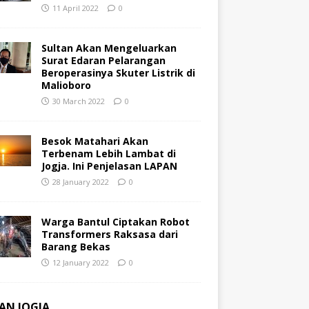
11 April 2022
0
Sultan Akan Mengeluarkan
Surat Edaran Pelarangan
Beroperasinya Skuter Listrik di
Malioboro
30 March 2022
0
Besok Matahari Akan
Terbenam Lebih Lambat di
Jogja. Ini Penjelasan LAPAN
28 January 2022
0
Warga Bantul Ciptakan Robot
Transformers Raksasa dari
Barang Bekas
12 January 2022
0
AN JOGJA