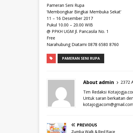
Pameran Seni Rupa
‘Membongkar Bingkai Membuka Sekat’
11 – 16 Desember 2017
Pukul 10.00 – 20.00 WIB
@ PPKH UGM Jl. Pancasila No. 1
Free
Narahubung Diatami 0878 6580 8760
PAMERAN SENI RUPA
About admin
2372 A
Tim Redaksi Kotajogja.c
Untuk saran berkaitan deng
kotajogjacom@gmail.co
PREVIOUS
Zumba Walk & Bed Race