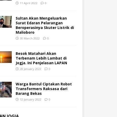
11 April 2022
0
Sultan Akan Mengeluarkan
Surat Edaran Pelarangan
Beroperasinya Skuter Listrik di
Malioboro
30 March 2022
0
Besok Matahari Akan
Terbenam Lebih Lambat di
Jogja. Ini Penjelasan LAPAN
28 January 2022
0
Warga Bantul Ciptakan Robot
Transformers Raksasa dari
Barang Bekas
12 January 2022
0
AN JOGJA