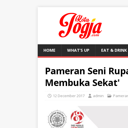
HOME
WHAT’S UP
EAT & DRINK
Pameran Seni Rup
Membuka Sekat'
12 December 2017
admin
Pamera