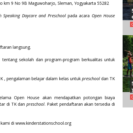
ipto km 9 No 9B Maguwoharjo, Sleman, Yogyakarta 55282
sh Speaking Daycare
and
Pr
e
s
chool
pada acara
Open House
ftaran langsung.
si tentang sekolah dan program-program berkualitas untuk
K , pengalaman belajar dalam kelas untuk
pr
eschool
dan TK
 selama Open House akan mendapatkan potongan biaya
tar di TK dan
pr
eschool
. Paket pendaftaran akan tersedia di
e kami di www.kinderstationschool.org