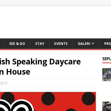
SEE & DO
STAY
EVENTS
GALERI
PR
lish Speaking Daycare
SEP
en House
0