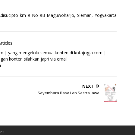
a Adisucipto km 9 No 9B Maguwoharjo, Sleman, Yogyakarta
rticles
om | yang mengelola semua konten di kotajogja.com |
an konten silahkan japri via email :
m
NEXT
Sayembara Basa Lan Sastra Jawa
es