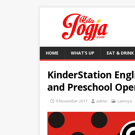
HOME
WHAT’S UP
EAT & DRINK
KinderStation Eng
and Preschool Op
9 November 2017
admin
Lainnya