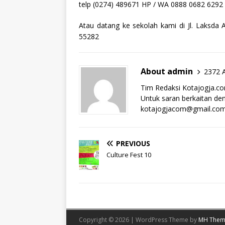
telp (0274) 489671 HP / WA 0888 0682 6292
Atau datang ke sekolah kami di Jl. Laksd
55282
About admin
2372 A
Tim Redaksi Kotajogja.c
Untuk saran berkaitan deng
kotajogjacom@gmail.co
PREVIOUS
Culture Fest 10
Copyright © 2026 | WordPress Theme by
MH Them