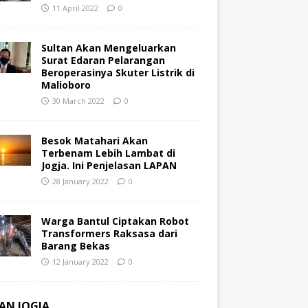
11 April 2022
0
Sultan Akan Mengeluarkan
Surat Edaran Pelarangan
Beroperasinya Skuter Listrik di
Malioboro
30 March 2022
0
Besok Matahari Akan
Terbenam Lebih Lambat di
Jogja. Ini Penjelasan LAPAN
28 January 2022
0
Warga Bantul Ciptakan Robot
Transformers Raksasa dari
Barang Bekas
12 January 2022
0
AN JOGJA