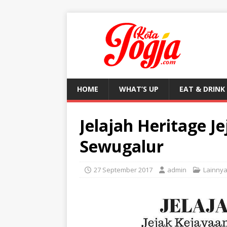
HOME
WHAT’S UP
EAT & DRINK
Jelajah Heritage J
Sewugalur
27 September 2017
admin
Lainny