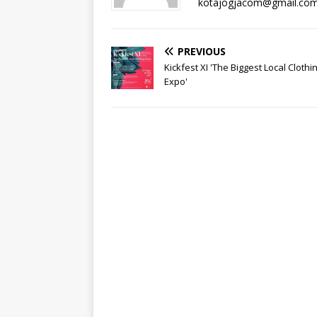
kotajogjacom@gmail.co
PREVIOUS
Kickfest XI 'The Biggest Local Clothi
Expo'