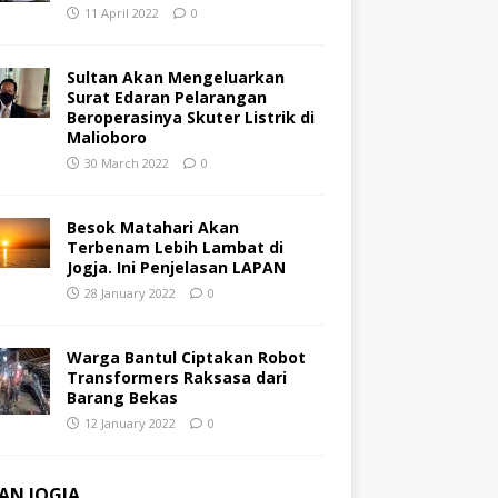
11 April 2022
0
Sultan Akan Mengeluarkan
Surat Edaran Pelarangan
Beroperasinya Skuter Listrik di
Malioboro
30 March 2022
0
Besok Matahari Akan
Terbenam Lebih Lambat di
Jogja. Ini Penjelasan LAPAN
28 January 2022
0
Warga Bantul Ciptakan Robot
Transformers Raksasa dari
Barang Bekas
12 January 2022
0
AN JOGJA