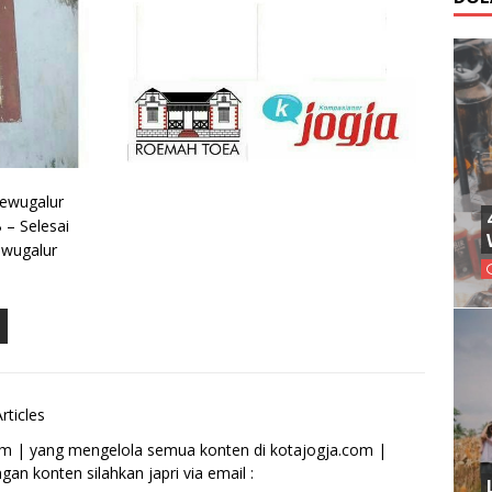
Sewugalur
 – Selesai
ewugalur
rticles
om | yang mengelola semua konten di kotajogja.com |
an konten silahkan japri via email :