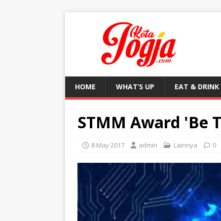
HOME
WHAT’S UP
EAT & DRINK
STMM Award 'Be Th
8 May 2017
admin
Lainnya
0