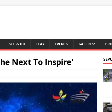
SEE & DO
STAY
EVENTS
GALERI
PR
e Next To Inspire'
SEP