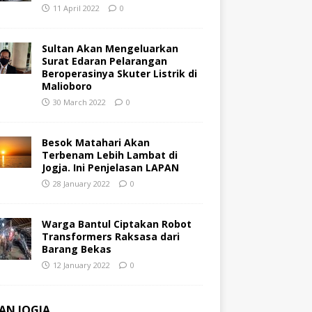
11 April 2022
0
Sultan Akan Mengeluarkan
Surat Edaran Pelarangan
Beroperasinya Skuter Listrik di
Malioboro
30 March 2022
0
Besok Matahari Akan
Terbenam Lebih Lambat di
Jogja. Ini Penjelasan LAPAN
28 January 2022
0
Warga Bantul Ciptakan Robot
Transformers Raksasa dari
Barang Bekas
12 January 2022
0
AN JOGJA