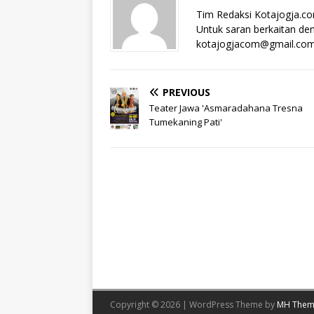
Tim Redaksi Kotajogja.c
Untuk saran berkaitan deng
kotajogjacom@gmail.co
PREVIOUS
Teater Jawa 'Asmaradahana Tresna
Tumekaning Pati'
Copyright © 2026 | WordPress Theme by
MH Them