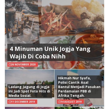
4 Minuman Unik Jogja Yang
Wajib Di Coba Nihh
26 NOVEMBER 2020
Hikmah Nur Syafa,
Polisi Cantik Asal
Ladang Jagung di Jogja
Bantul Menjadi Pasukan
ini Jadi Spot Foto Hits di
Perdamaian PBB di
Media Sosial.
Afrika Tengah.
11 DECEMBER 2019
14 AUGUST 2019