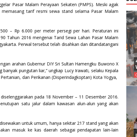
ggelar Pasar Malam Perayaan Sekaten (PMPS). Meski agak
lah memasang tarif resmi sewa stand selama Pasar Malam
500 – Rp 6.000 per meter persegi per hari. Peraturan ini
r 90 Tahun 2016 mengenai Tarid Sewa Lahan Pasar Malam
yakarta. Perwal tersebut telah disahkan dan ditandatangani
dengan arahan Gubernur DIY Sri Sultan Hamengku Buwono X
g banyak pungutan liar,” ungkap Lucy Irawati, selaku Kepala
, Pertanian, dan Perikanan (Disperindagkoptan) Kota Yogya,
an diselenggarakan pada 18 November – 11 Desember 2016.
enutupan satu jalur dalam kawasan alun-alun yang akan
disewakan untuk umum, hanya sekitar 217 stand yang akan
i akan masuk ke kas daerah sebagai pendapatan lain-lain