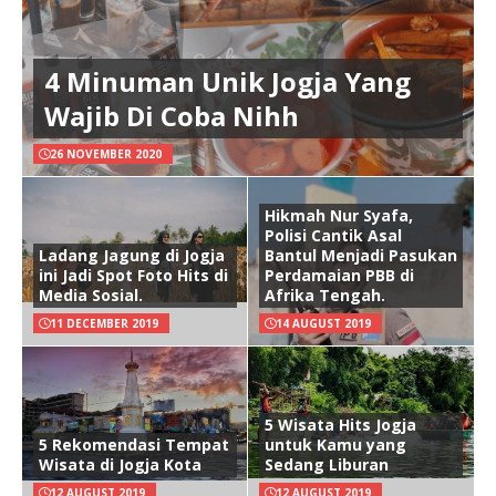
4 Minuman Unik Jogja Yang
Wajib Di Coba Nihh
26 NOVEMBER 2020
Hikmah Nur Syafa,
Polisi Cantik Asal
Ladang Jagung di Jogja
Bantul Menjadi Pasukan
ini Jadi Spot Foto Hits di
Perdamaian PBB di
Media Sosial.
Afrika Tengah.
11 DECEMBER 2019
14 AUGUST 2019
5 Wisata Hits Jogja
5 Rekomendasi Tempat
untuk Kamu yang
Wisata di Jogja Kota
Sedang Liburan
12 AUGUST 2019
12 AUGUST 2019