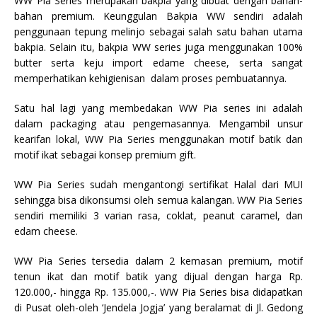
WW Pia Series merupakan bakpia yang dibuat dengan bahan-
bahan premium. Keunggulan Bakpia WW sendiri adalah
penggunaan tepung melinjo sebagai salah satu bahan utama
bakpia. Selain itu, bakpia WW series juga menggunakan 100%
butter serta keju import edame cheese, serta sangat
memperhatikan kehigienisan dalam proses pembuatannya.
Satu hal lagi yang membedakan WW Pia series ini adalah
dalam packaging atau pengemasannya. Mengambil unsur
kearifan lokal, WW Pia Series menggunakan motif batik dan
motif ikat sebagai konsep premium gift.
WW Pia Series sudah mengantongi sertifikat Halal dari MUI
sehingga bisa dikonsumsi oleh semua kalangan. WW Pia Series
sendiri memiliki 3 varian rasa, coklat, peanut caramel, dan
edam cheese.
WW Pia Series tersedia dalam 2 kemasan premium, motif
tenun ikat dan motif batik yang dijual dengan harga Rp.
120.000,- hingga Rp. 135.000,-. WW Pia Series bisa didapatkan
di Pusat oleh-oleh ‘Jendela Jogja’ yang beralamat di Jl. Gedong