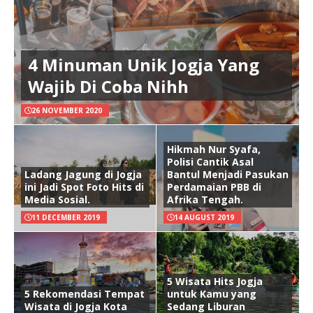
4 Minuman Unik Jogja Yang
Wajib Di Coba Nihh
26 NOVEMBER 2020
Hikmah Nur Syafa,
Polisi Cantik Asal
Ladang Jagung di Jogja
Bantul Menjadi Pasukan
ini Jadi Spot Foto Hits di
Perdamaian PBB di
Media Sosial.
Afrika Tengah.
11 DECEMBER 2019
14 AUGUST 2019
5 Wisata Hits Jogja
5 Rekomendasi Tempat
untuk Kamu yang
Wisata di Jogja Kota
Sedang Liburan