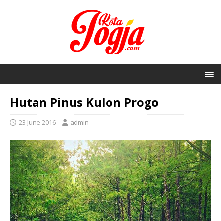
Hutan Pinus Kulon Progo
23 June 2016
admin