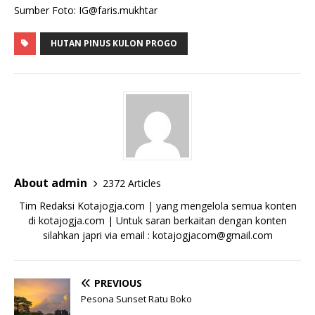
Sumber Foto: IG@faris.mukhtar
HUTAN PINUS KULON PROGO
About admin
2372 Articles
Tim Redaksi Kotajogja.com | yang mengelola semua konten
di kotajogja.com | Untuk saran berkaitan dengan konten
silahkan japri via email : kotajogjacom@gmail.com
PREVIOUS
Pesona Sunset Ratu Boko