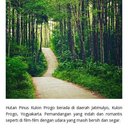
Hutan Pinus Kulon Progo berada di daerah Jatimulyo, Kulon
Progo, Yogyakarta. Pemandangan yang indah dan romantis
seperti di film-film dengan udara yang masih bersih dan segar.