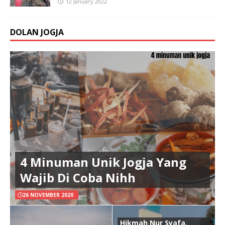
12 January 2022
DOLAN JOGJA
4 Minuman Unik Jogja Yang
Wajib Di Coba Nihh
26 NOVEMBER 2020
Hikmah Nur Syafa,