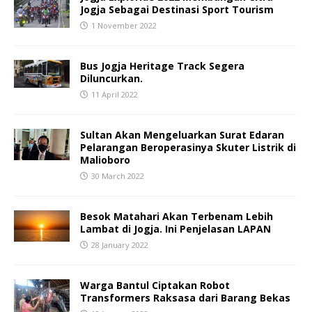
Jogja Sebagai Destinasi Sport Tourism
1 November 2022
Bus Jogja Heritage Track Segera
Diluncurkan.
11 April 2022
Sultan Akan Mengeluarkan Surat Edaran
Pelarangan Beroperasinya Skuter Listrik di
Malioboro
30 March 2022
Besok Matahari Akan Terbenam Lebih
Lambat di Jogja. Ini Penjelasan LAPAN
28 January 2022
Warga Bantul Ciptakan Robot
Transformers Raksasa dari Barang Bekas