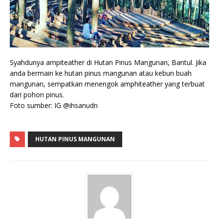
Syahdunya ampiteather di Hutan Pinus Mangunan, Bantul. Jika
anda bermain ke hutan pinus mangunan atau kebun buah
mangunan, sempatkan menengok amphiteather yang terbuat
dari pohon pinus.
Foto sumber: IG @ihsanudn
HUTAN PINUS MANGUNAN