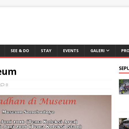
SEE & DO
STAY
EVENTS
GALERI
PR
eum
SEP
0