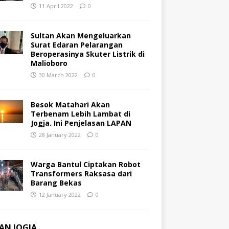
11 April 2022
0
Sultan Akan Mengeluarkan
Surat Edaran Pelarangan
Beroperasinya Skuter Listrik di
Malioboro
30 March 2022
0
Besok Matahari Akan
Terbenam Lebih Lambat di
Jogja. Ini Penjelasan LAPAN
28 January 2022
0
Warga Bantul Ciptakan Robot
Transformers Raksasa dari
Barang Bekas
12 January 2022
0
AN JOGJA