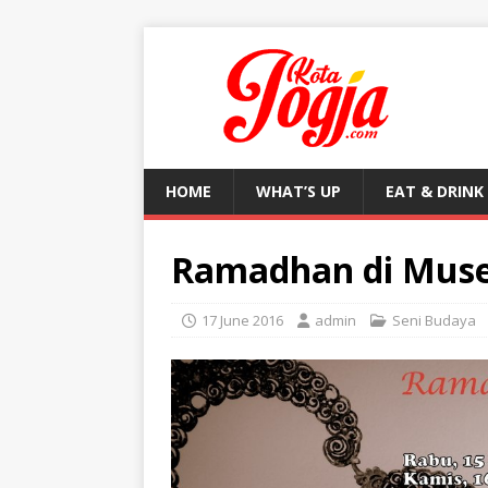
HOME
WHAT’S UP
EAT & DRINK
Ramadhan di Mus
17 June 2016
admin
Seni Budaya