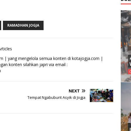
RAMADHAN JOGJA
rticles
om | yang mengelola semua konten di kotajogja.com |
an konten silahkan japri via email :
m
NEXT
Tempat Ngabuburit Asyik di Jogja