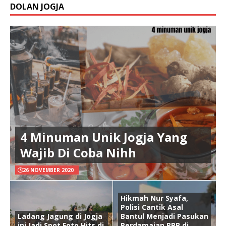
DOLAN JOGJA
4 Minuman Unik Jogja Yang
Wajib Di Coba Nihh
26 NOVEMBER 2020
Hikmah Nur Syafa,
Polisi Cantik Asal
Ladang Jagung di Jogja
Bantul Menjadi Pasukan
ini Jadi Spot Foto Hits di
Perdamaian PBB di