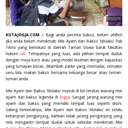
KOTAJOGJA.COM –
Bagi anda pecinta bakso, belum afdhol
jika anda belum menikmati Mie Ayam dan Bakso ‘Idolaku’ Pak
Tikno yang berlokasi di daerah Taman Siswa barat fakultas
hukum
UII
. Tempatnya yang luas, ada pilihan tempat duduk
dengan meja kursi atau yang model lesehan dengan kapasitas
yang lumayan besar, ditambah parkir yang memadai, semakin
seru bila makan bakso bersama keluarga besar atau teman-
teman anda.
Mie Ayam dan Bakso ‘Idolaku’ masuk di list teratas warung mie
ayam dan bakso legenda di
Jogja
. Sangat jarang warung mie
ayam dan bakso yang memiliki tempat luas seperti disini.
Saking terkenalnya, Mie Ayam dan Bakso ‘Idolaku’ ini selalu
kebanjiran pengunjung, bahkan tidak jarang pengunjung yang
rela mengantri tempat duduk untuk sekedar menikmati Mie