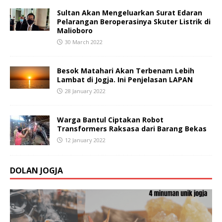
Sultan Akan Mengeluarkan Surat Edaran
Pelarangan Beroperasinya Skuter Listrik di
Malioboro
30 March 2022
Besok Matahari Akan Terbenam Lebih
Lambat di Jogja. Ini Penjelasan LAPAN
28 January 2022
Warga Bantul Ciptakan Robot
Transformers Raksasa dari Barang Bekas
12 January 2022
DOLAN JOGJA