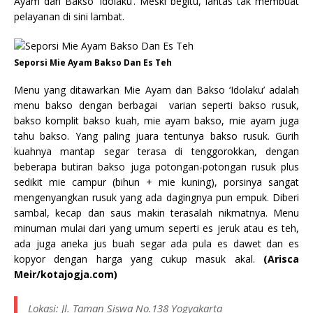
Ayam dan Bakso ‘Idolaku’. Meski begitu, lantas tak membuat
pelayanan di sini lambat.
Seporsi Mie Ayam Bakso Dan Es Teh
Menu yang ditawarkan Mie Ayam dan Bakso ‘Idolaku’ adalah
menu bakso dengan berbagai varian seperti bakso rusuk,
bakso komplit bakso kuah, mie ayam bakso, mie ayam juga
tahu bakso. Yang paling juara tentunya bakso rusuk. Gurih
kuahnya mantap segar terasa di tenggorokkan, dengan
beberapa butiran bakso juga potongan-potongan rusuk plus
sedikit mie campur (bihun + mie kuning), porsinya sangat
mengenyangkan rusuk yang ada dagingnya pun empuk. Diberi
sambal, kecap dan saus makin terasalah nikmatnya. Menu
minuman mulai dari yang umum seperti es jeruk atau es teh,
ada juga aneka jus buah segar ada pula es dawet dan es
kopyor dengan harga yang cukup masuk akal.
(Arisca
Meir/kotajogja.com)
Lokasi:
Jl. Taman Siswa No.138 Yogyakarta