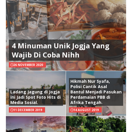
4 Minuman Unik Jogja Yang
Wajib Di Coba Nihh
26 NOVEMBER 2020
Hikmah Nur Syafa,
Polisi Cantik Asal
Ladang Jagung di Jogja
Bantul Menjadi Pasukan
ini Jadi Spot Foto Hits di
Perdamaian PBB di
Media Sosial.
Afrika Tengah.
11 DECEMBER 2019
14 AUGUST 2019