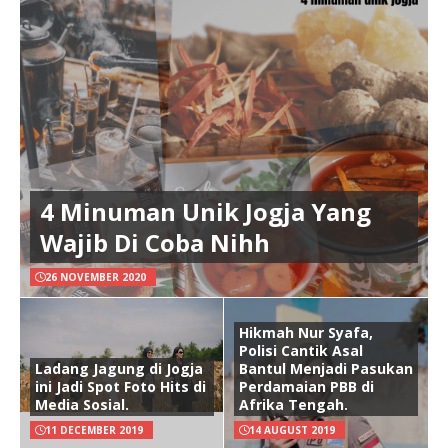
4 Minuman Unik Jogja Yang
Wajib Di Coba Nihh
26 NOVEMBER 2020
Hikmah Nur Syafa,
Polisi Cantik Asal
Ladang Jagung di Jogja
Bantul Menjadi Pasukan
ini Jadi Spot Foto Hits di
Perdamaian PBB di
Media Sosial.
Afrika Tengah.
11 DECEMBER 2019
14 AUGUST 2019