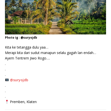
Photo ig : @suryojdb
Kita ke tetangga dulu yaa…
Merapi kita dari sudut manapun selalu gagah lan endah…
Ayem Tentrem Jiwo Rogo….
.
.
.
@suryojdb
.
.
.
Premben, Klaten