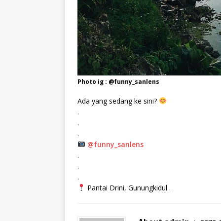
Photo ig : @funny_sanlens
Ada yang sedang ke sini?
.
.
.
@funny_sanlens
.
.
.
Pantai Drini, Gunungkidul .