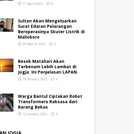
11 April 2022
0
Sultan Akan Mengeluarkan
Surat Edaran Pelarangan
Beroperasinya Skuter Listrik di
Malioboro
30 March 2022
0
Besok Matahari Akan
Terbenam Lebih Lambat di
Jogja. Ini Penjelasan LAPAN
28 January 2022
0
Warga Bantul Ciptakan Robot
Transformers Raksasa dari
Barang Bekas
12 January 2022
0
AN JOGJA