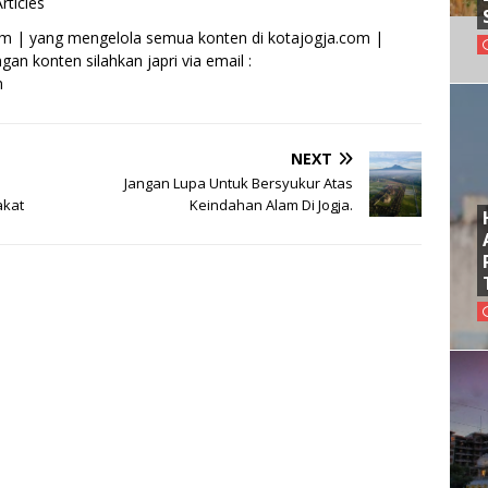
rticles
om | yang mengelola semua konten di kotajogja.com |
an konten silahkan japri via email :
m
NEXT
Jangan Lupa Untuk Bersyukur Atas
akat
Keindahan Alam Di Jogja.