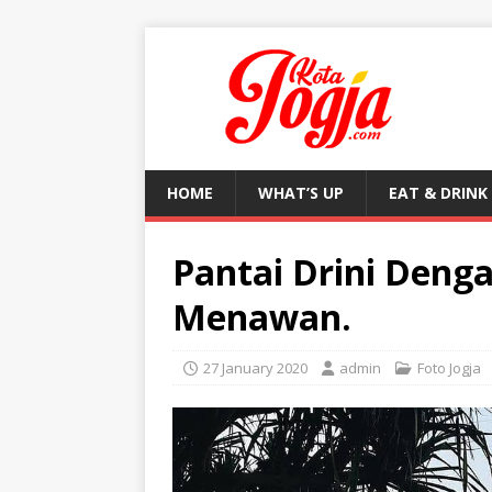
HOME
WHAT’S UP
EAT & DRINK
Pantai Drini Deng
Menawan.
27 January 2020
admin
Foto Jogja