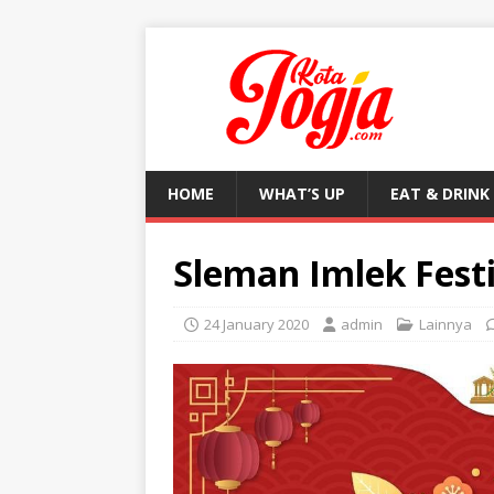
HOME
WHAT’S UP
EAT & DRINK
Sleman Imlek Festi
24 January 2020
admin
Lainnya