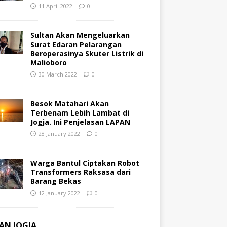
11 April 2022
0
Sultan Akan Mengeluarkan
Surat Edaran Pelarangan
Beroperasinya Skuter Listrik di
Malioboro
30 March 2022
0
Besok Matahari Akan
Terbenam Lebih Lambat di
Jogja. Ini Penjelasan LAPAN
28 January 2022
0
Warga Bantul Ciptakan Robot
Transformers Raksasa dari
Barang Bekas
12 January 2022
0
AN JOGJA