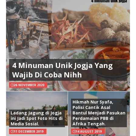
4 Minuman Unik Jogja Yang
Wajib Di Coba Nihh
26 NOVEMBER 2020
Hikmah Nur Syafa,
Polisi Cantik Asal
Ladang Jagung di Jogja
Bantul Menjadi Pasukan
ini Jadi Spot Foto Hits di
Perdamaian PBB di
Media Sosial.
Afrika Tengah.
11 DECEMBER 2019
14 AUGUST 2019