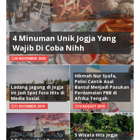
4 Minuman Unik Jogja Yang
Wajib Di Coba Nihh
26 NOVEMBER 2020
Hikmah Nur Syafa,
Polisi Cantik Asal
Ladang Jagung di Jogja
Bantul Menjadi Pasukan
ini Jadi Spot Foto Hits di
Perdamaian PBB di
Media Sosial.
Afrika Tengah.
11 DECEMBER 2019
14 AUGUST 2019
5 Wisata Hits Jogja