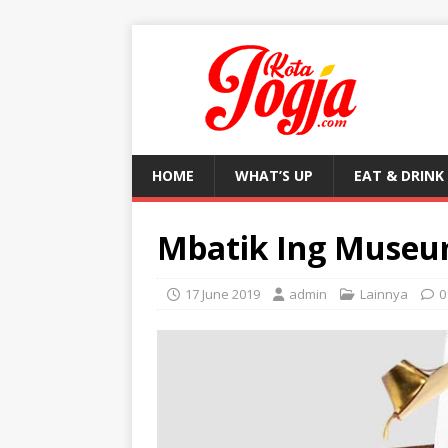
HOME
WHAT’S UP
EAT & DRINK
Mbatik Ing Museu
17 June 2019
admin
Lainnya
0