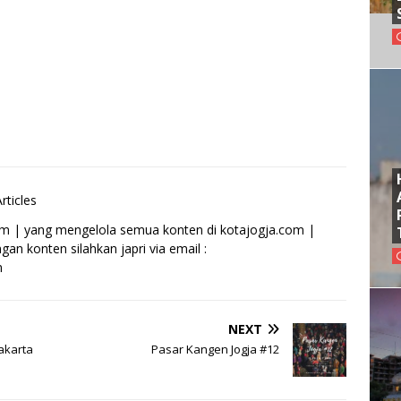
rticles
om | yang mengelola semua konten di kotajogja.com |
an konten silahkan japri via email :
m
NEXT
akarta
Pasar Kangen Jogja #12