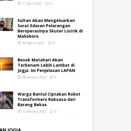
11 April 2022
0
Sultan Akan Mengeluarkan
Surat Edaran Pelarangan
Beroperasinya Skuter Listrik di
Malioboro
30 March 2022
0
Besok Matahari Akan
Terbenam Lebih Lambat di
Jogja. Ini Penjelasan LAPAN
28 January 2022
0
Warga Bantul Ciptakan Robot
Transformers Raksasa dari
Barang Bekas
12 January 2022
0
AN JOGJA