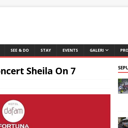
SEE & DO
STAY
EVENTS
GALERI
PR
oncert Sheila On 7
SEP