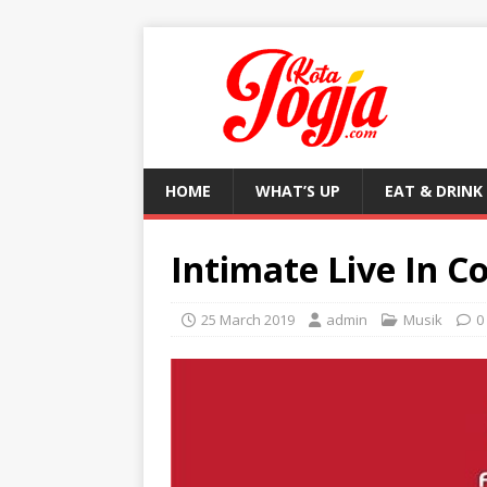
HOME
WHAT’S UP
EAT & DRINK
Intimate Live In C
25 March 2019
admin
Musik
0