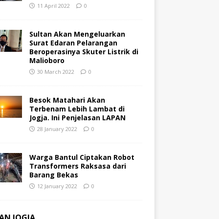
11 April 2022
0
Sultan Akan Mengeluarkan
Surat Edaran Pelarangan
Beroperasinya Skuter Listrik di
Malioboro
30 March 2022
0
Besok Matahari Akan
Terbenam Lebih Lambat di
Jogja. Ini Penjelasan LAPAN
28 January 2022
0
Warga Bantul Ciptakan Robot
Transformers Raksasa dari
Barang Bekas
12 January 2022
0
AN JOGJA