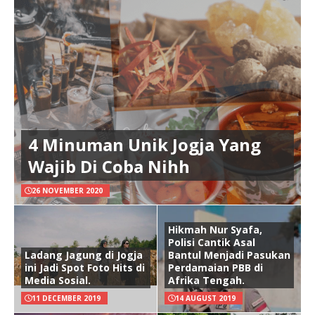
4 Minuman Unik Jogja Yang
Wajib Di Coba Nihh
26 NOVEMBER 2020
Hikmah Nur Syafa,
Polisi Cantik Asal
Ladang Jagung di Jogja
Bantul Menjadi Pasukan
ini Jadi Spot Foto Hits di
Perdamaian PBB di
Media Sosial.
Afrika Tengah.
11 DECEMBER 2019
14 AUGUST 2019